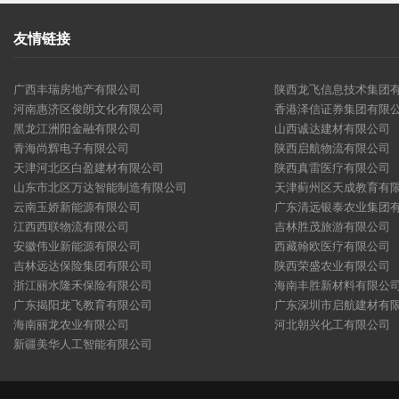
友情链接
广西丰瑞房地产有限公司
陕西龙飞信息技术集团
河南惠济区俊朗文化有限公司
香港泽信证券集团有限
黑龙江洲阳金融有限公司
山西诚达建材有限公司
青海尚辉电子有限公司
陕西启航物流有限公司
天津河北区白盈建材有限公司
陕西真雷医疗有限公司
山东市北区万达智能制造有限公司
天津蓟州区天成教育有
云南玉娇新能源有限公司
广东清远银泰农业集团
江西西联物流有限公司
吉林胜茂旅游有限公司
安徽伟业新能源有限公司
西藏翰欧医疗有限公司
吉林远达保险集团有限公司
陕西荣盛农业有限公司
浙江丽水隆禾保险有限公司
海南丰胜新材料有限公
广东揭阳龙飞教育有限公司
广东深圳市启航建材有
海南丽龙农业有限公司
河北朝兴化工有限公司
新疆美华人工智能有限公司